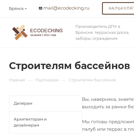
mail@ecodecking.ru
КАЛЬКУЛЯ
Брянск
Производитель ДПК в
Брянске: террасная доска,
заборы, ограждения
Строителям бассейнов
—
—
Главная
Партнерам
Строителям бассейнов
Вы, наверняка, знает
Дилерам
выходить за рамки бю
Архитекторам и
Мы готовы предложить
дизайнерам
палуб или террас в п