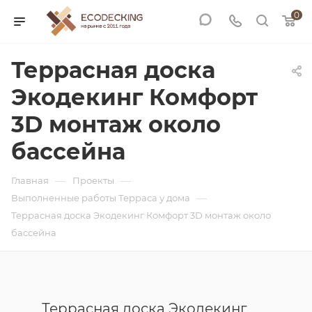
0
Террасная доска
Экодекинг Комфорт
3D монтаж около
бассейна
—
—
Главная
Проекты
—
Выполненные работы Терраса у дома
Террасная доска Экодекинг Комфорт 3D монтаж около
бассейна
Террасная доска Экодекинг