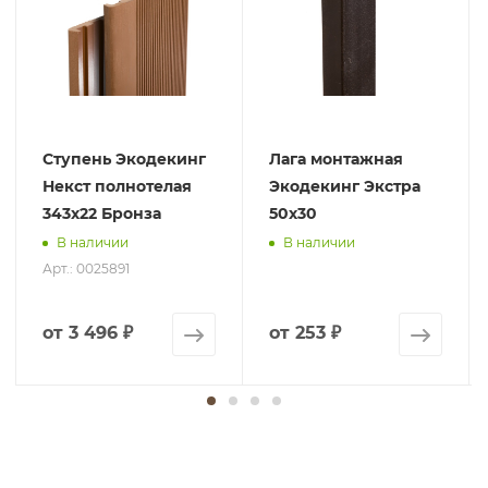
Ступень Экодекинг
Лага монтажная
Некст полнотелая
Экодекинг Экстра
343х22 Бронза
50х30
В наличии
В наличии
Арт.: 0025891
от
3 496 ₽
от
253 ₽