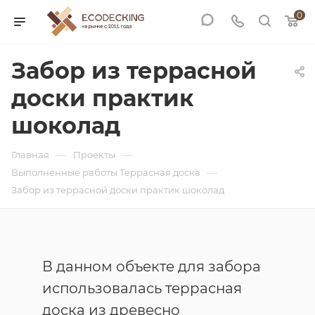
0
Забор из террасной
доски практик
шоколад
—
—
Главная
Проекты
—
Выполненные работы Террасная доска
Забор из террасной доски практик шоколад
В данном объекте для забора
использовалась террасная
доска из древесно