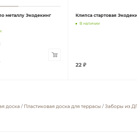
по металлу Экодекинг
Клипса стартовая Экодек
В наличии
и
.
.
22
₽
ая доска
/
Пластиковая доска для террасы
/
Заборы из Д