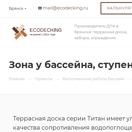
mail@ecodecking.ru
КАЛЬКУЛЯ
Брянск
Производитель ДПК в
Брянске: террасная доска,
заборы, ограждения
Зона у бассейна, ступе
—
—
—
Главная
Проекты
Выполненные работы Бассейн
Террасная доска серии Титан имеет 
качества сопротивления водопоглощ