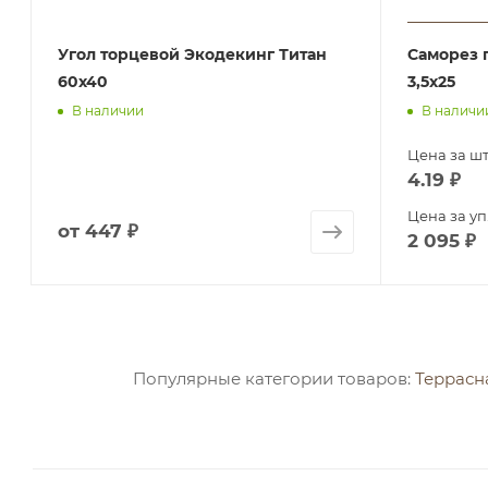
Угол торцевой Экодекинг Титан
Саморез 
60х40
3,5х25
В наличии
В наличи
Цена за шт
4.19
₽
Цена за уп
от
447 ₽
2 095
₽
Популярные категории товаров:
Террасн