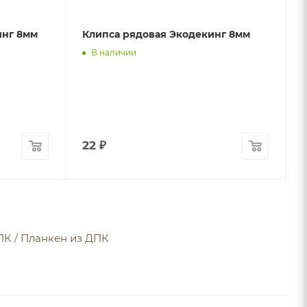
инг 8мм
Клипса рядовая Экодекинг 8мм
В наличии
22
₽
ПК
/
Планкен из ДПК