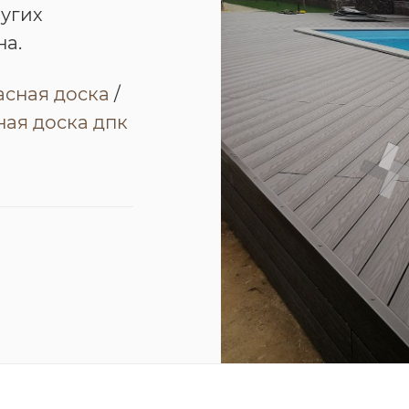
ругих
на.
асная доска
/
ая доска дпк